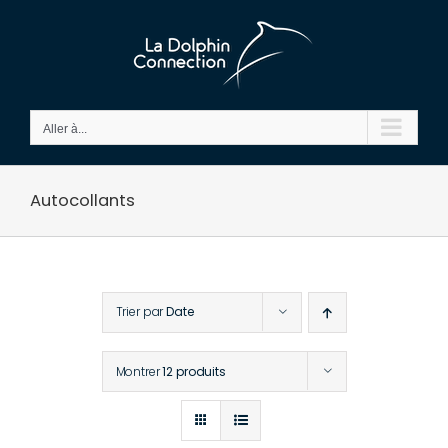
Passer
au
contenu
Aller à...
Autocollants
Trier par
Date
Montrer
12 produits