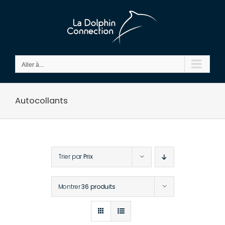
Passer
au
contenu
Aller à...
Autocollants
Trier par
Prix
Montrer
36 produits