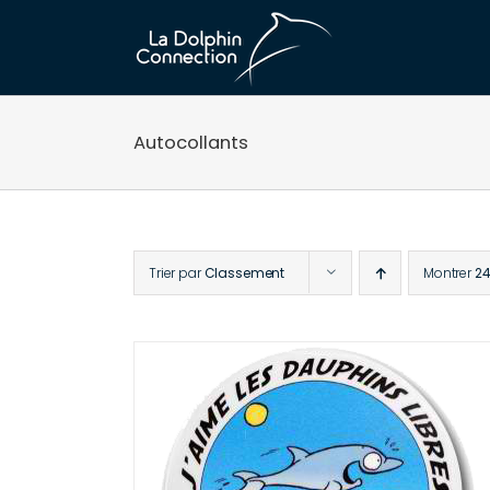
Passer
au
contenu
Autocollants
Trier par
Classement
Montrer
24