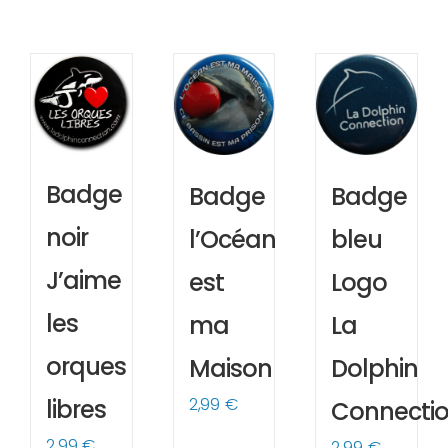
Badge
Badge
Badge
noir
l’Océan
bleu
J’aime
est
Logo
les
ma
La
orques
Maison
Dolphin
2,99
€
libres
Connecti
2,99
€
2,99
€