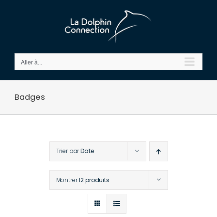
Passer
au
contenu
Aller à...
Badges
Trier par
Date
Montrer
12 produits