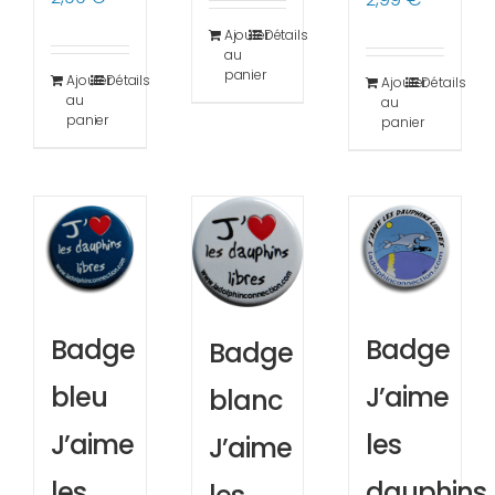
Ajouter
Détails
au
panier
Ajouter
Détails
Ajouter
Détails
au
au
panier
panier
Badge
Badge
Badge
bleu
J’aime
blanc
J’aime
les
J’aime
les
dauphins