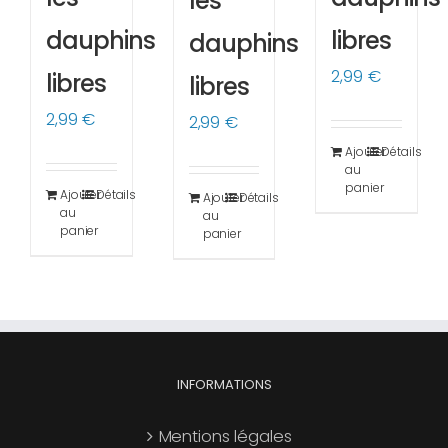
les
dauphins
libres
dauphins
2,99
€
libres
libres
2,99
€
2,99
€
Ajouter
Détails
au
panier
Ajouter
Détails
Ajouter
Détails
au
au
panier
panier
INFORMATIONS
Mentions légales