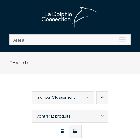
Passer
au
contenu
Aller à...
T-shirts
Trier par
Classement
Montrer
12 produits