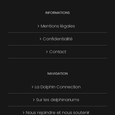
choisies
Les
page
sur
options
INFORMATIONS
du
la
peuvent
produit
page
être
Mentions légales
du
choisies
produit
Confidentialité
sur
la
Contact
page
du
produit
NAVIGATION
La Dolphin Connection
Sur les delphinariums
Nous rejoindre et nous soutenir