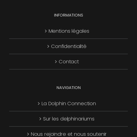
choisies
Les
page
sur
options
INFORMATIONS
du
la
peuvent
produit
page
être
Mentions légales
du
choisies
produit
Confidentialité
sur
la
Contact
page
du
produit
NAVIGATION
La Dolphin Connection
Sur les delphinariums
Nous rejoindre et nous soutenir