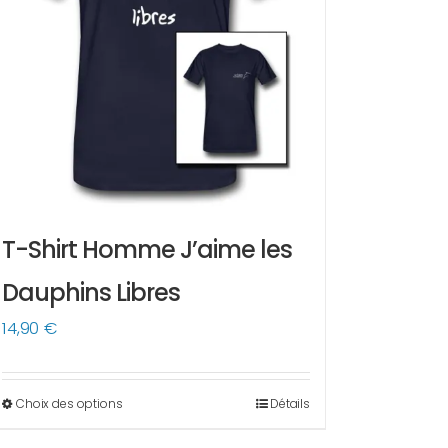
T-Shirt Homme J’aime les
Dauphins Libres
14,90
€
Choix des options
Détails
Ce
produit