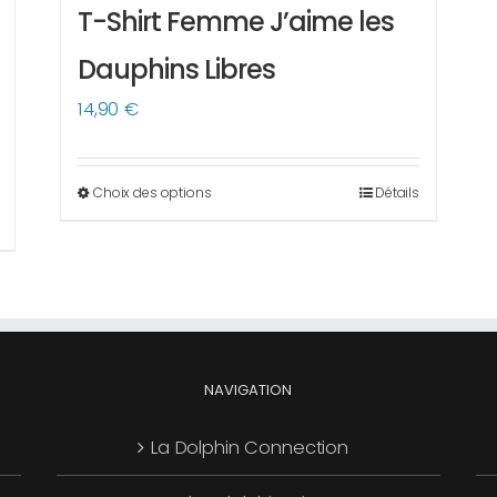
T-Shirt Femme J’aime les
Dauphins Libres
14,90
€
Choix des options
Détails
Ce
produit
a
plusieurs
variations.
Les
options
NAVIGATION
peuvent
La Dolphin Connection
être
choisies