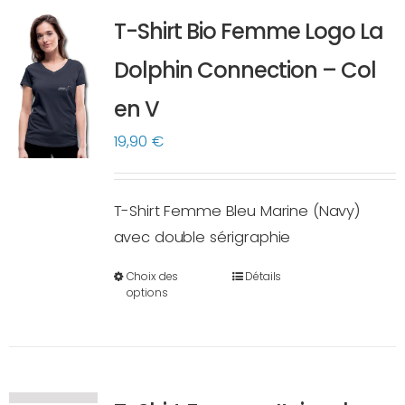
variations.
T-Shirt Bio Femme Logo La
Les
options
Dolphin Connection – Col
peuvent
en V
être
choisies
19,90
€
sur
la
T-Shirt Femme Bleu Marine (Navy)
page
avec double sérigraphie
du
produit
Choix des
Détails
Ce
options
produit
a
plusieurs
variations.