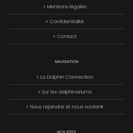
Mentions légales
être
choisies
Confidentialité
sur
la
Contact
page
du
produit
NAVIGATION
La Dolphin Connection
Sur les delphinariums
Nous rejoindre et nous soutenir
NOS SITES