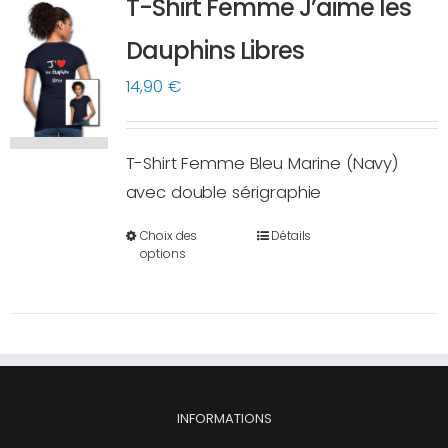
T-Shirt Femme J’aime les
Les
options
Dauphins Libres
peuvent
14,90
€
être
choisies
sur
T-Shirt Femme Bleu Marine (Navy)
la
avec double sérigraphie
page
Choix des
Détails
du
Ce
options
produit
produit
a
plusieurs
variations.
Les
options
INFORMATIONS
peuvent