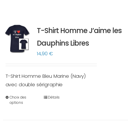
T-Shirt Homme J’aime les
Dauphins Libres
14,90
€
T-Shirt Homme Bleu Marine (Navy)
avec double sérigraphie
Choix des
Détails
Ce
options
produit
a
plusieurs