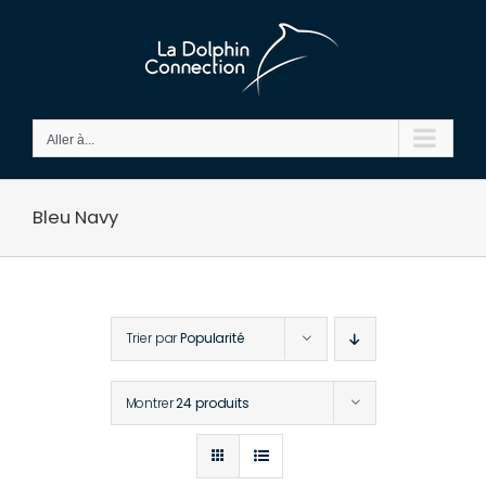
Passer
au
contenu
Aller à...
Bleu Navy
Trier par
Popularité
Montrer
24 produits