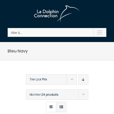
Passer
au
contenu
Aller à...
Bleu Navy
Trier par
Prix
Montrer
24 produits