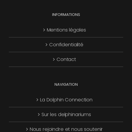
choisies
Les
page
sur
options
INFORMATIONS
du
la
peuvent
produit
page
être
Mentions légales
du
choisies
produit
Confidentialité
sur
la
Contact
page
du
produit
NAVIGATION
La Dolphin Connection
Sur les delphinariums
Nous rejoindre et nous soutenir