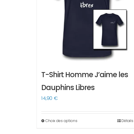
T-Shirt Homme J’aime les
Dauphins Libres
14,90
€
Choix des options
Détails
Ce
produit