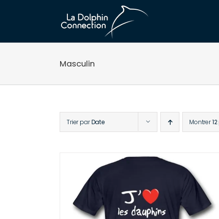
Passer
au
contenu
Masculin
Trier par
Date
Montrer
12