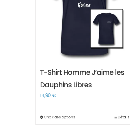
T-Shirt Homme J’aime les
Dauphins Libres
14,90
€
Choix des options
Détails
Ce
produit