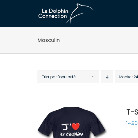
Passer
au
contenu
Masculin
Trier par
Popularité
Montrer
24
T-S
14,9