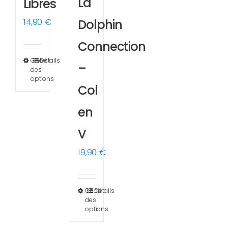
La
Libres
Dolphin
14,90
€
Connection
Choix
Détails
Ce
–
des
produit
options
Col
a
plusieurs
en
variations.
V
Les
options
19,90
€
peuvent
être
Choix
Détails
Ce
choisies
des
produit
options
sur
a
la