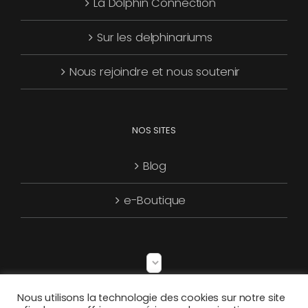
La Dolphin Connection
Sur les delphinariums
Nous rejoindre et nous soutenir
NOS SITES
Blog
e-Boutique
Choisir
une
Nous utilisons la technologie des cookies sur notre site
langue