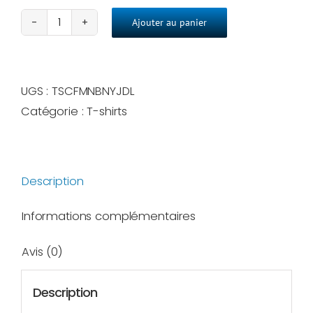
Ajouter au panier
quantité
de
T-
UGS :
TSCFMNBNYJDL
Shirt
Catégorie :
T-shirts
Femme
J'aime
les
Dauphins
Description
Libres
Informations complémentaires
Avis (0)
Description