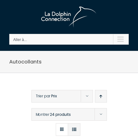
Passer
au
contenu
Aller à...
Autocollants
Trier par
Prix
Montrer
24 produits