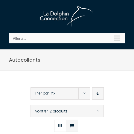
Passer
au
contenu
Aller à...
Autocollants
Trier par
Prix
Montrer
12 produits