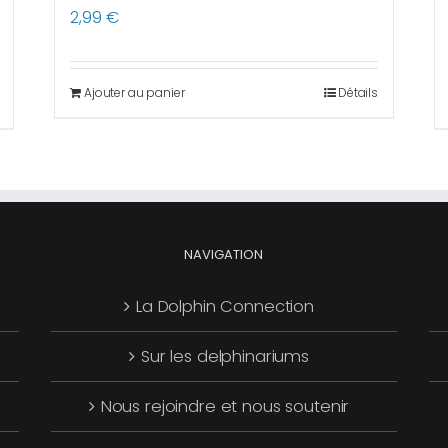
2,99
€
Ajouter au panier
Détails
NAVIGATION
La Dolphin Connection
Sur les delphinariums
Nous rejoindre et nous soutenir