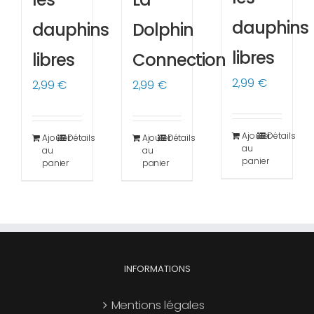
dauphins
dauphins
Dolphin
libres
libres
Connection
2,99
€
2,99
€
2,99
€
Ajouter
Détails
Ajouter
Détails
Ajouter
Détails
au
au
au
panier
panier
panier
INFORMATIONS
Mentions légales