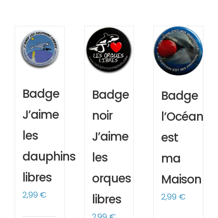
Badge
Badge
Badge
J’aime
noir
l’Océan
les
J’aime
est
dauphins
les
ma
libres
orques
Maison
2,99
€
2,99
€
libres
2,99
€