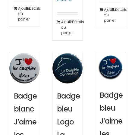
Ajouter
Détails
Ajouter
Détails
au
au
panier
panier
Ajouter
Détails
au
panier
Badge
Badge
Badge
bleu
blanc
bleu
J’aime
J’aime
Logo
les
les
La