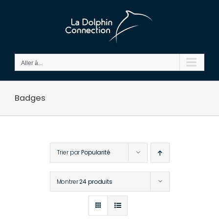
Passer
au
contenu
Aller à...
Badges
Trier par
Popularité
Montrer
24 produits