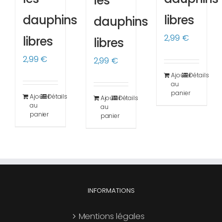
les
dauphins
libres
dauphins
2,99
€
libres
libres
2,99
€
2,99
€
Ajouter
Détails
au
panier
Ajouter
Détails
Ajouter
Détails
au
au
panier
panier
INFORMATIONS
Mentions légales