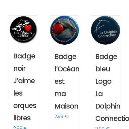
Badge
Badge
Badge
noir
l’Océan
bleu
J’aime
est
Logo
les
ma
La
orques
Maison
Dolphin
2,99
€
libres
Connecti
2,99
€
2,99
€