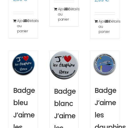
Ajouter
Détails
au
panier
Ajouter
Détails
Ajouter
Détails
au
au
panier
panier
Badge
Badge
Badge
bleu
J’aime
blanc
J’aime
les
J’aime
les
dauphins