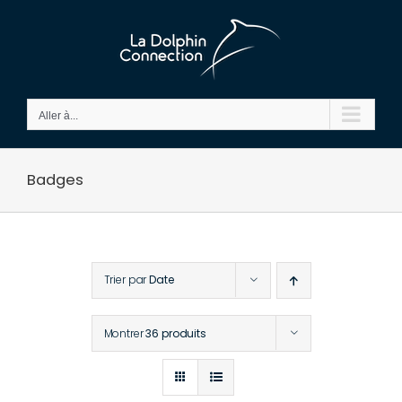
Passer
au
contenu
Aller à...
Badges
Trier par
Date
Montrer
36 produits