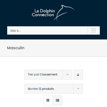
Passer
au
contenu
Aller à...
Masculin
Trier par
Classement
Montrer
12 produits