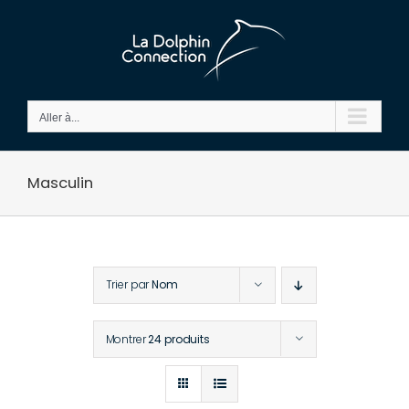
Passer
au
contenu
Aller à...
Masculin
Trier par
Nom
Montrer
24 produits