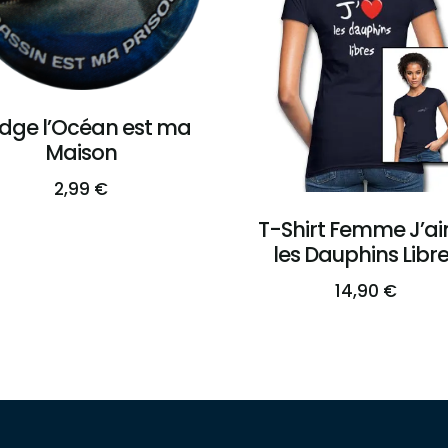
dge l’Océan est ma
Maison
2,99
€
T-Shirt Femme J’a
les Dauphins Libr
14,90
€