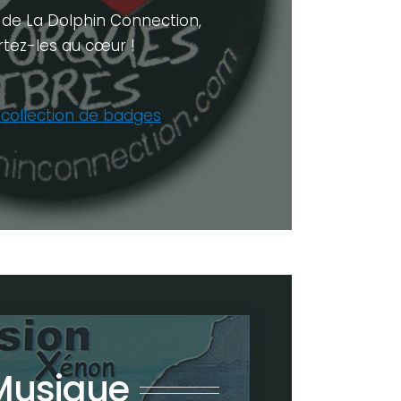
de La Dolphin Connection,
rtez-les au cœur !
a collection de badges
Musique