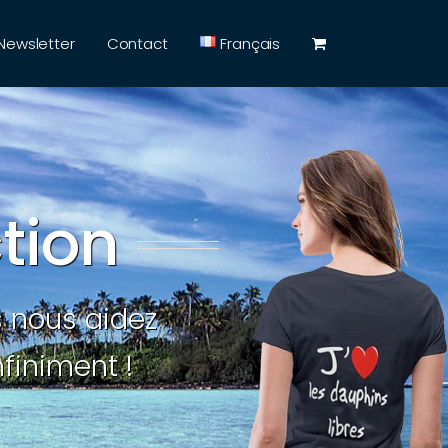
Newsletter
Contact
Français
tion
s nous aidez
finiment !