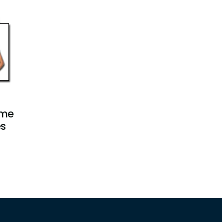
ime
es