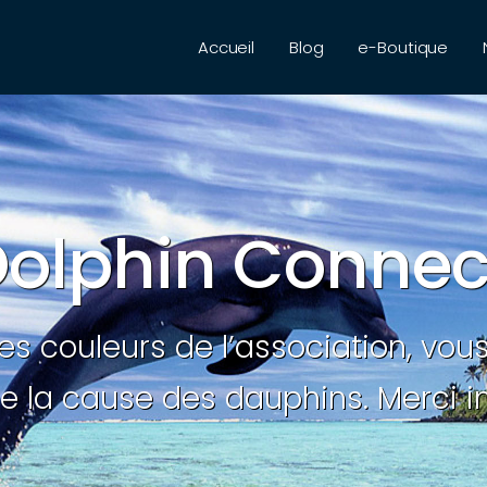
Accueil
Blog
e-Boutique
Dolphin Connec
les couleurs de l’association, vou
e la cause des dauphins. Merci in