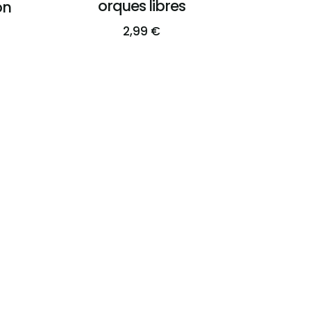
orques libres
on
2,99
€