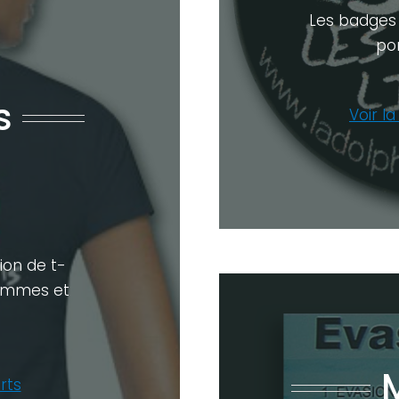
Les badges 
po
s
Voir l
ion de t-
hommes et
irts