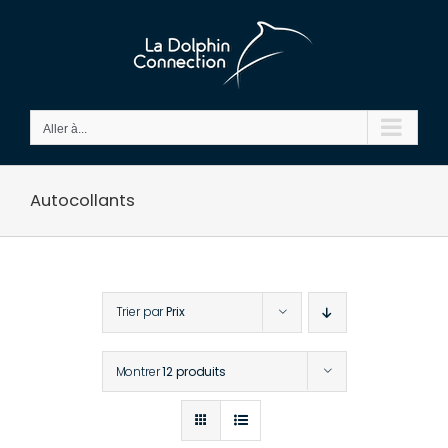
Passer
au
contenu
Aller à...
Autocollants
Trier par
Prix
Montrer
12 produits