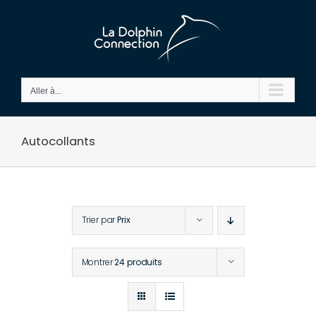
Passer
au
contenu
Aller à...
Autocollants
Trier par
Prix
Montrer
24 produits