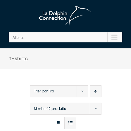
Passer
au
contenu
Aller à...
T-shirts
Trier par
Prix
Montrer
12 produits