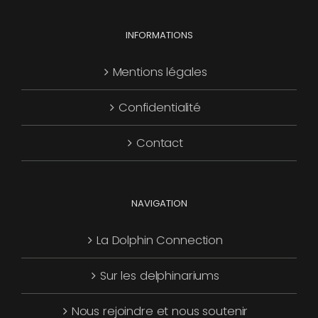
choisies
Les
page
sur
options
INFORMATIONS
du
la
peuvent
produit
page
être
Mentions légales
du
choisies
produit
Confidentialité
sur
la
Contact
page
du
produit
NAVIGATION
La Dolphin Connection
Sur les delphinariums
Nous rejoindre et nous soutenir