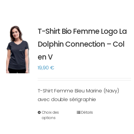
T-Shirt Bio Femme Logo La
Dolphin Connection – Col
en V
19,90
€
T-Shirt Femme Bleu Marine (Navy)
avec double sérigraphie
Choix des
Détails
Ce
options
produit
a