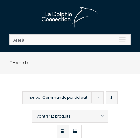
Passer
au
contenu
Aller à...
T-shirts
Trier par
Commande par défaut
Montrer
12 produits