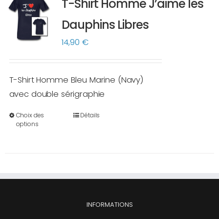
T-Shirt Homme J’aime les
Les
options
Dauphins Libres
peuvent
14,90
€
être
choisies
sur
T-Shirt Homme Bleu Marine (Navy)
la
avec double sérigraphie
page
Choix des
Détails
du
Ce
options
produit
produit
a
plusieurs
variations.
Les
options
INFORMATIONS
peuvent