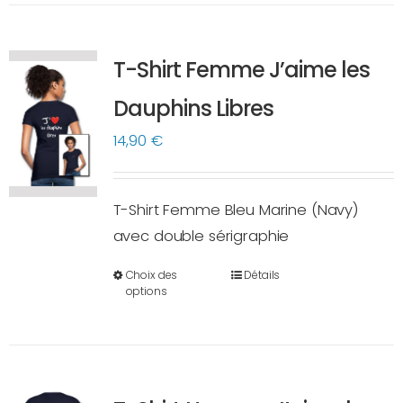
plusieurs
variations.
T-Shirt Femme J’aime les
Les
options
Dauphins Libres
peuvent
14,90
€
être
choisies
sur
T-Shirt Femme Bleu Marine (Navy)
la
avec double sérigraphie
page
Choix des
Détails
du
Ce
options
produit
produit
a
plusieurs
variations.