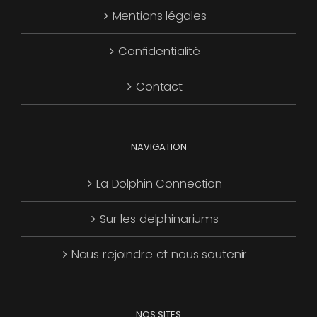
Mentions légales
être
choisies
Confidentialité
sur
la
Contact
page
du
produit
NAVIGATION
La Dolphin Connection
Sur les delphinariums
Nous rejoindre et nous soutenir
NOS SITES