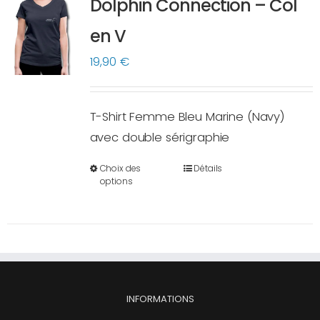
Dolphin Connection – Col
peuvent
en V
être
choisies
19,90
€
sur
la
T-Shirt Femme Bleu Marine (Navy)
page
avec double sérigraphie
du
produit
Choix des
Détails
Ce
options
produit
a
plusieurs
variations.
Les
options
INFORMATIONS
peuvent