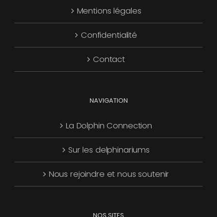
Mentions légales
être
choisies
Confidentialité
sur
la
Contact
page
du
produit
NAVIGATION
La Dolphin Connection
Sur les delphinariums
Nous rejoindre et nous soutenir
NOS SITES