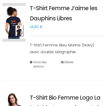
variations.
T-Shirt Femme J’aime les
Les
options
Dauphins Libres
peuvent
14,90
€
être
choisies
sur
T-Shirt Femme Bleu Marine (Navy)
la
avec double sérigraphie
page
Choix des
Détails
du
Ce
options
produit
produit
a
plusieurs
variations.
T-Shirt Bio Femme Logo La
Les
options