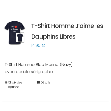
T-Shirt Homme J’aime les
Dauphins Libres
14,90
€
T-Shirt Homme Bleu Marine (Navy)
avec double sérigraphie
Choix des
Détails
Ce
options
produit
a
plusieurs