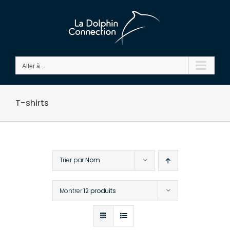
Passer
au
contenu
Aller à...
T-shirts
Trier par
Nom
Montrer
12 produits