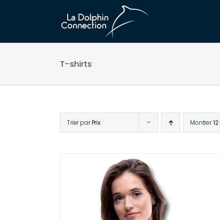
Passer
au
contenu
T-shirts
Trier par
Prix
Montrer
12