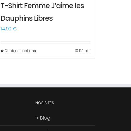
T-Shirt Femme J’aime les
Dauphins Libres
14,90
€
Choix des options
Détails
Ce
produit
a
plusieurs
variations.
Les
options
NOS SITES
peuvent
Blog
être
choisies