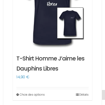
T-Shirt Homme J’aime les
Dauphins Libres
14,90
€
Choix des options
Détails
Ce
produit