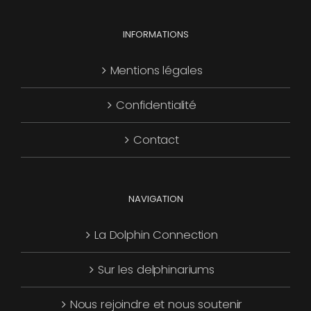
choisies
Les
page
sur
options
INFORMATIONS
du
la
peuvent
produit
page
être
Mentions légales
du
choisies
produit
Confidentialité
sur
la
Contact
page
du
produit
NAVIGATION
La Dolphin Connection
Sur les delphinariums
Nous rejoindre et nous soutenir