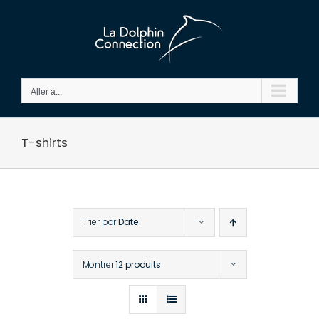
Passer
au
contenu
Aller à...
T-shirts
Trier par
Date
Montrer
12 produits