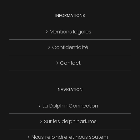
choisies
Les
page
sur
options
INFORMATIONS
du
la
peuvent
produit
page
être
Mentions légales
du
choisies
produit
Confidentialité
sur
la
Contact
page
du
produit
NAVIGATION
La Dolphin Connection
Sur les delphinariums
Nous rejoindre et nous soutenir