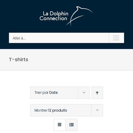
Passer
au
contenu
Aller à...
T-shirts
Trier par
Date
Montrer
12 produits