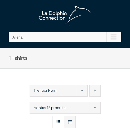
Passer
au
contenu
Aller à...
T-shirts
Trier par
Nom
Montrer
12 produits