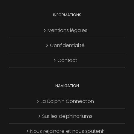
choisies
Les
page
sur
options
INFORMATIONS
du
la
peuvent
produit
page
être
Mentions légales
du
choisies
produit
Confidentialité
sur
la
Contact
page
du
produit
NAVIGATION
La Dolphin Connection
Sur les delphinariums
Nous rejoindre et nous soutenir