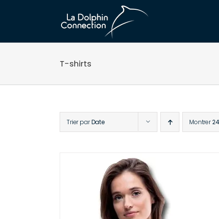
Passer
au
contenu
T-shirts
Trier par
Date
Montrer
24