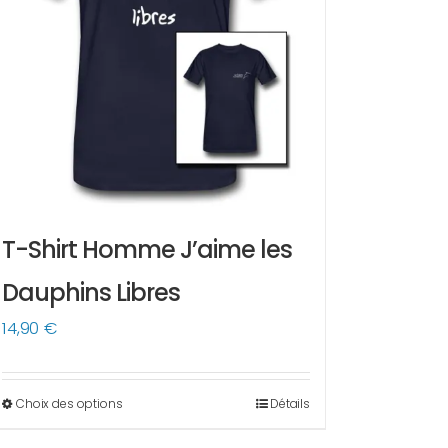
T-Shirt Homme J’aime les
Dauphins Libres
14,90
€
Choix des options
Détails
Ce
produit