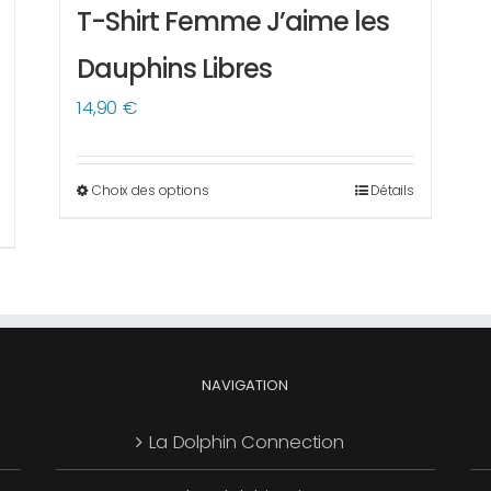
T-Shirt Femme J’aime les
Dauphins Libres
14,90
€
Choix des options
Détails
Ce
produit
a
plusieurs
variations.
Les
options
NAVIGATION
peuvent
La Dolphin Connection
être
choisies