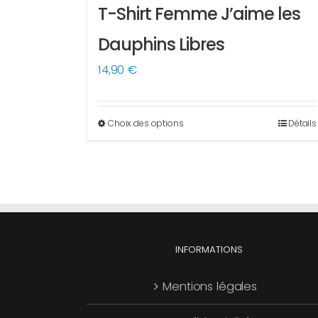
T-Shirt Femme J’aime les
Dauphins Libres
14,90
€
Choix des options
Détails
Ce
produit
a
plusieurs
variations.
Les
options
INFORMATIONS
peuvent
Mentions légales
être
choisies