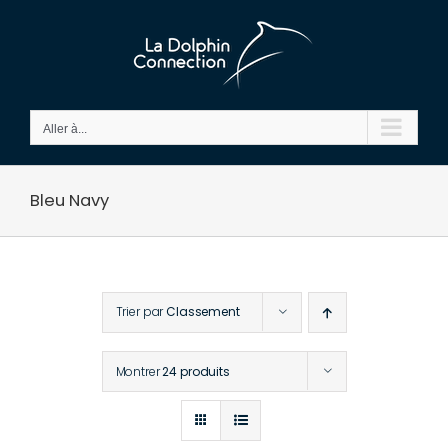
Passer
au
contenu
Aller à...
Bleu Navy
Trier par
Classement
Montrer
24 produits