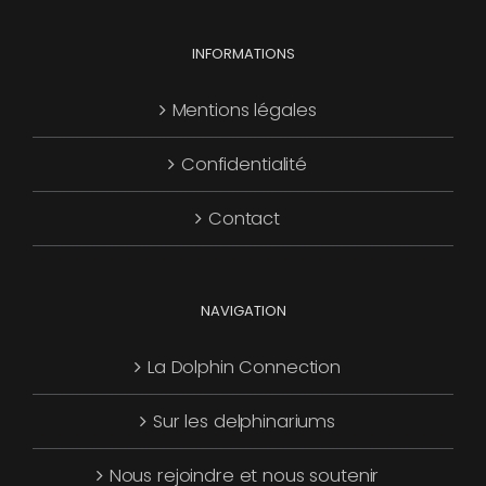
choisies
Les
page
sur
options
INFORMATIONS
du
la
peuvent
produit
page
être
Mentions légales
du
choisies
produit
Confidentialité
sur
la
Contact
page
du
produit
NAVIGATION
La Dolphin Connection
Sur les delphinariums
Nous rejoindre et nous soutenir