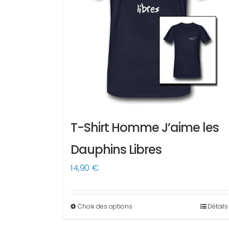
T-Shirt Homme J’aime les
Dauphins Libres
14,90
€
Choix des options
Détails
Ce
produit