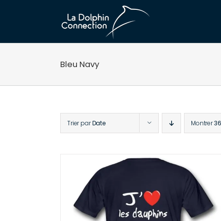
Passer
au
contenu
Bleu Navy
Trier par
Date
Montrer
36