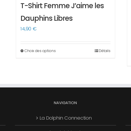
T-Shirt Femme J’aime les
Dauphins Libres
14,90
€
Choix des options
Détails
Ce
produit
a
plusieurs
variations.
Les
options
NAVIGATION
peuvent
La Dolphin Connection
être
choisies