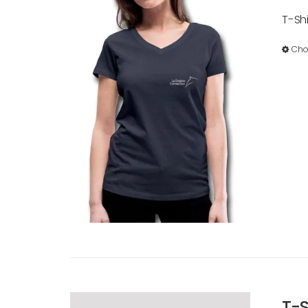
T-Sh
Cho
T-S