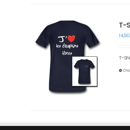
T-S
14,9
T-Sh
Cho