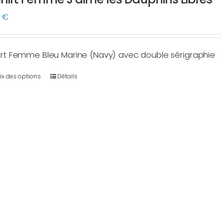
du
0
€
produit
irt Femme Bleu Marine (Navy) avec double sérigraphie
ix des options
Détails
Ce
produit
a
plusieurs
variations.
Les
options
peuvent
être
choisies