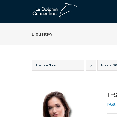
Passer
au
contenu
Bleu Navy
Trier par
Nom
Montrer
36
T-S
19,9