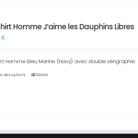
sur
la
page
hirt Homme J’aime les Dauphins Libres
du
produit
0
€
irt Homme Bleu Marine (Navy) avec double sérigraphie
ix des options
Détails
Ce
produit
a
plusieurs
variations.
Les
options