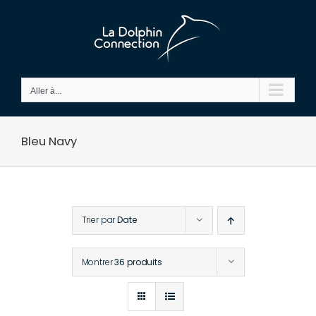
Passer
au
contenu
Aller à...
Bleu Navy
Trier par
Date
Montrer
36 produits