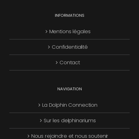
choisies
Les
page
sur
options
INFORMATIONS
du
la
peuvent
produit
page
être
Mentions légales
du
choisies
produit
Confidentialité
sur
la
Contact
page
du
produit
NAVIGATION
La Dolphin Connection
Sur les delphinariums
Nous rejoindre et nous soutenir