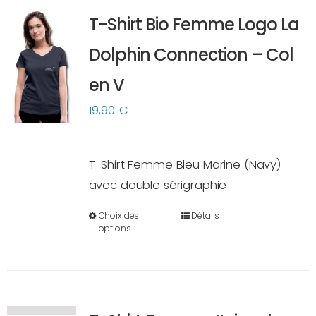
variations.
T-Shirt Bio Femme Logo La
Les
options
Dolphin Connection – Col
peuvent
en V
être
choisies
19,90
€
sur
la
T-Shirt Femme Bleu Marine (Navy)
page
avec double sérigraphie
du
produit
Choix des
Détails
Ce
options
produit
a
plusieurs
variations.