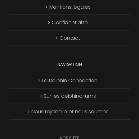
Mentions légales
être
choisies
Confidentialité
sur
la
Contact
page
du
produit
NAVIGATION
La Dolphin Connection
Sur les delphinariums
Nous rejoindre et nous soutenir
NOS SITES