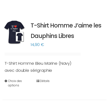
T-Shirt Homme J’aime les
Dauphins Libres
14,90
€
T-Shirt Homme Bleu Marine (Navy)
avec double sérigraphie
Choix des
Détails
Ce
options
produit
a
plusieurs