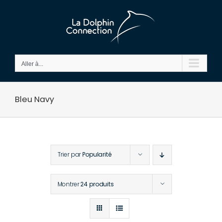
Passer
au
contenu
Aller à...
Bleu Navy
Trier par
Popularité
Montrer
24 produits