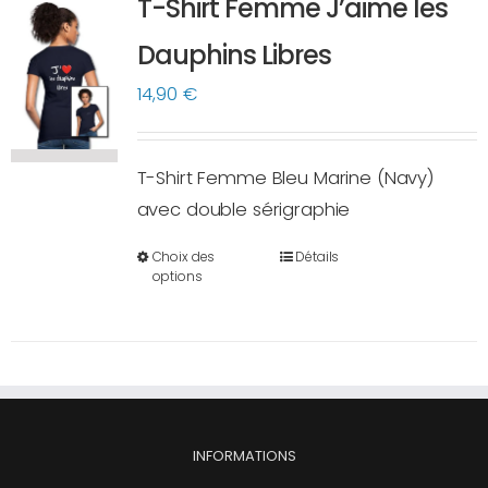
T-Shirt Femme J’aime les
Les
options
Dauphins Libres
peuvent
14,90
€
être
choisies
sur
T-Shirt Femme Bleu Marine (Navy)
la
avec double sérigraphie
page
Choix des
Détails
du
Ce
options
produit
produit
a
plusieurs
variations.
Les
options
INFORMATIONS
peuvent