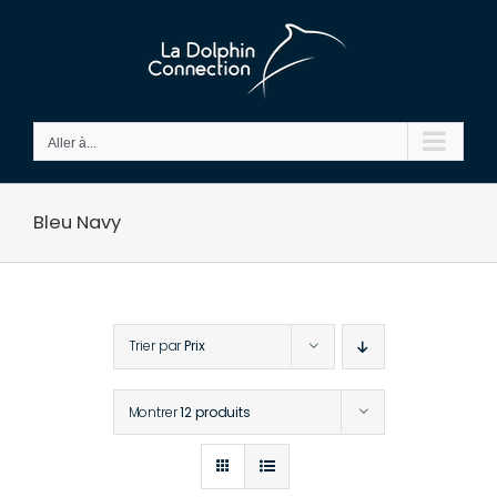
Passer
au
contenu
Aller à...
Bleu Navy
Trier par
Prix
Montrer
12 produits