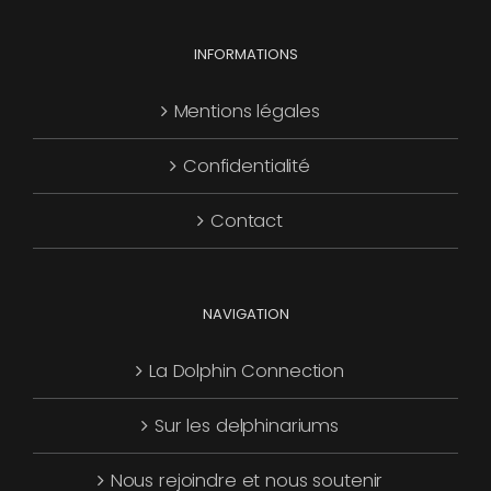
choisies
Les
page
sur
options
INFORMATIONS
du
la
peuvent
produit
page
être
Mentions légales
du
choisies
produit
Confidentialité
sur
la
Contact
page
du
produit
NAVIGATION
La Dolphin Connection
Sur les delphinariums
Nous rejoindre et nous soutenir