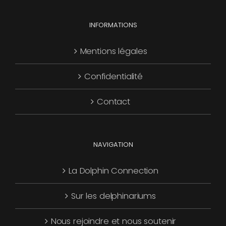
choisies
Les
page
sur
options
INFORMATIONS
du
la
peuvent
produit
page
être
Mentions légales
du
choisies
produit
Confidentialité
sur
la
Contact
page
du
produit
NAVIGATION
La Dolphin Connection
Sur les delphinariums
Nous rejoindre et nous soutenir