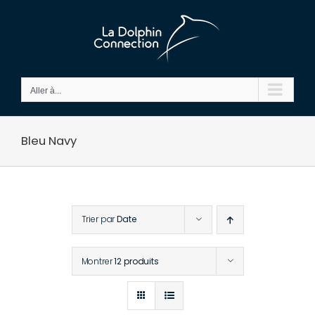
Passer
au
contenu
Aller à...
Bleu Navy
Trier par
Date
Montrer
12 produits