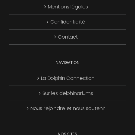
Mentions légales
être
choisies
Confidentialité
sur
la
Contact
page
du
produit
NAVIGATION
La Dolphin Connection
Sur les delphinariums
Nous rejoindre et nous soutenir
NOS SITES