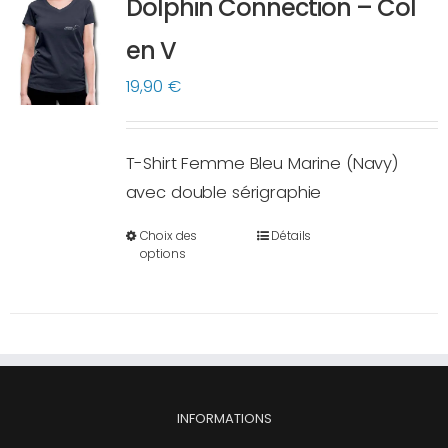
Dolphin Connection – Col
peuvent
en V
être
choisies
19,90
€
sur
la
T-Shirt Femme Bleu Marine (Navy)
page
avec double sérigraphie
du
produit
Choix des
Détails
Ce
options
produit
a
plusieurs
variations.
Les
options
INFORMATIONS
peuvent