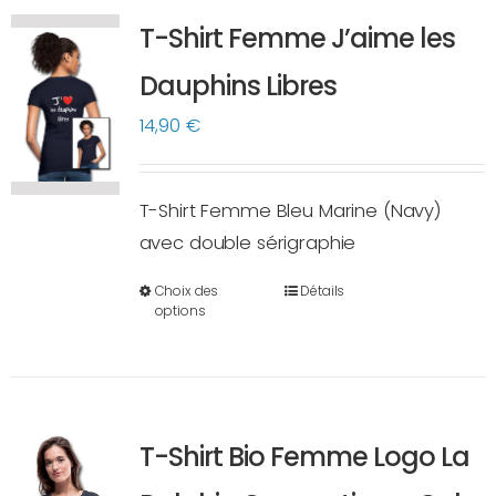
variations.
T-Shirt Femme J’aime les
Les
options
Dauphins Libres
peuvent
14,90
€
être
choisies
sur
T-Shirt Femme Bleu Marine (Navy)
la
avec double sérigraphie
page
Choix des
Détails
du
Ce
options
produit
produit
a
plusieurs
variations.
T-Shirt Bio Femme Logo La
Les
options