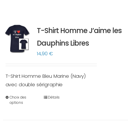
T-Shirt Homme J’aime les
Dauphins Libres
14,90
€
T-Shirt Homme Bleu Marine (Navy)
avec double sérigraphie
Choix des
Détails
Ce
options
produit
a
plusieurs