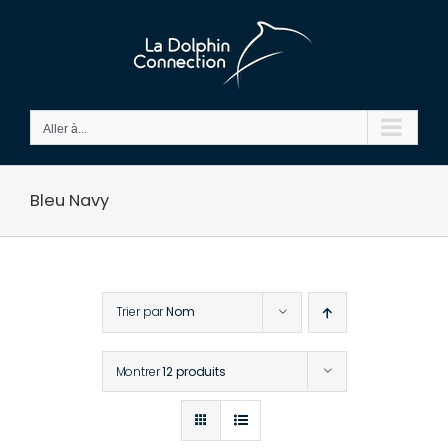
Passer
au
contenu
Aller à...
Bleu Navy
Trier par
Nom
Montrer
12 produits