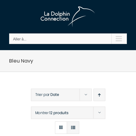
Passer
au
contenu
Aller à...
Bleu Navy
Trier par
Date
Montrer
12 produits