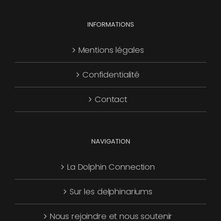
choisies
Les
page
sur
options
INFORMATIONS
du
la
peuvent
produit
page
être
Mentions légales
du
choisies
produit
Confidentialité
sur
la
Contact
page
du
produit
NAVIGATION
La Dolphin Connection
Sur les delphinariums
Nous rejoindre et nous soutenir