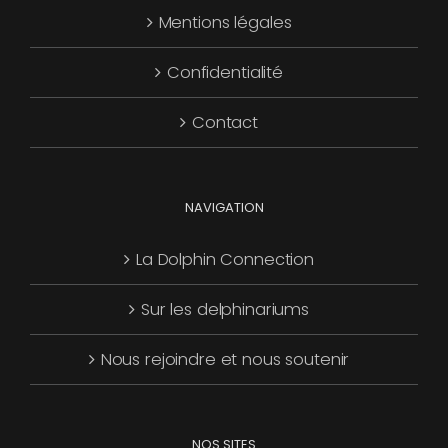
Mentions légales
être
choisies
Confidentialité
sur
la
Contact
page
du
produit
NAVIGATION
La Dolphin Connection
Sur les delphinariums
Nous rejoindre et nous soutenir
NOS SITES