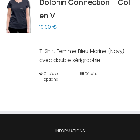
Dolphin Connection – Col
peuvent
en V
être
choisies
19,90
€
sur
la
T-Shirt Femme Bleu Marine (Navy)
page
avec double sérigraphie
du
produit
Choix des
Détails
Ce
options
produit
a
plusieurs
variations.
Les
options
INFORMATIONS
peuvent