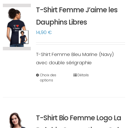
variations.
T-Shirt Femme J’aime les
Les
options
Dauphins Libres
peuvent
14,90
€
être
choisies
sur
T-Shirt Femme Bleu Marine (Navy)
la
avec double sérigraphie
page
Choix des
Détails
du
Ce
options
produit
produit
a
plusieurs
variations.
T-Shirt Bio Femme Logo La
Les
options