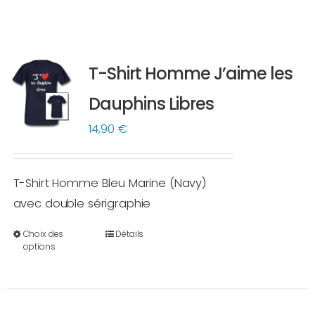
T-Shirt Homme J’aime les
Dauphins Libres
14,90
€
T-Shirt Homme Bleu Marine (Navy)
avec double sérigraphie
Choix des
Détails
Ce
options
produit
a
plusieurs