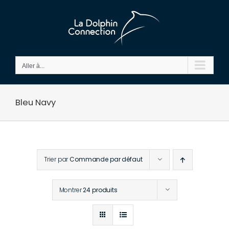
Passer
au
contenu
Aller à...
Bleu Navy
Trier par
Commande par défaut
Montrer
24 produits