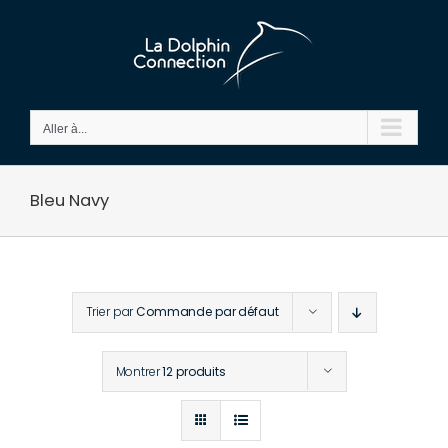
Passer
au
contenu
Aller à...
Bleu Navy
Trier par
Commande par défaut
Montrer
12 produits