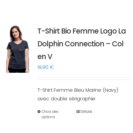
T-Shirt Bio Femme Logo La
Dolphin Connection – Col
en V
19,90
€
T-Shirt Femme Bleu Marine (Navy)
avec double sérigraphie
Choix des
Détails
Ce
options
produit
a