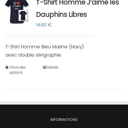
T-Shirt Homme J’aime les
Les
options
Dauphins Libres
peuvent
14,90
€
être
choisies
sur
T-Shirt Homme Bleu Marine (Navy)
la
avec double sérigraphie
page
Choix des
Détails
du
Ce
options
produit
produit
a
plusieurs
variations.
Les
options
INFORMATIONS
peuvent