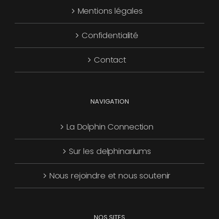
Mentions légales
être
choisies
Confidentialité
sur
la
Contact
page
du
produit
NAVIGATION
La Dolphin Connection
Sur les delphinariums
Nous rejoindre et nous soutenir
NOS SITES