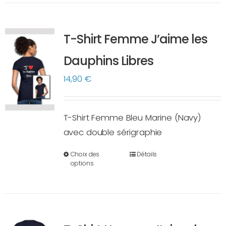
plusieurs
variations.
T-Shirt Femme J’aime les
Les
options
Dauphins Libres
peuvent
14,90
€
être
choisies
sur
T-Shirt Femme Bleu Marine (Navy)
la
avec double sérigraphie
page
Choix des
Détails
du
Ce
options
produit
produit
a
plusieurs
variations.