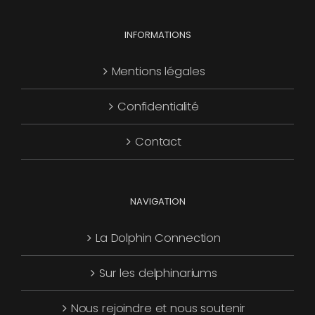
choisies
Les
page
sur
options
INFORMATIONS
du
la
peuvent
produit
page
être
Mentions légales
du
choisies
produit
Confidentialité
sur
la
Contact
page
du
produit
NAVIGATION
La Dolphin Connection
Sur les delphinariums
Nous rejoindre et nous soutenir