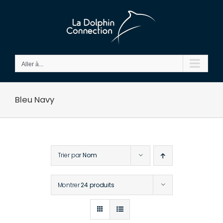
Passer
au
contenu
Aller à...
Bleu Navy
Trier par
Nom
Montrer
24 produits