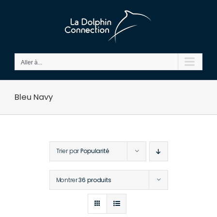
Passer
au
contenu
Aller à...
Bleu Navy
Trier par
Popularité
Montrer
36 produits