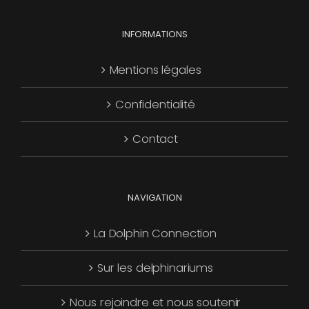
choisies
Les
page
sur
options
INFORMATIONS
du
la
peuvent
produit
page
être
Mentions légales
du
choisies
produit
Confidentialité
sur
la
Contact
page
du
produit
NAVIGATION
La Dolphin Connection
Sur les delphinariums
Nous rejoindre et nous soutenir