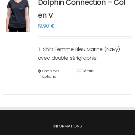
Dolphin Connection – Col
peuvent
en V
être
choisies
19,90
€
sur
la
T-Shirt Femme Bleu Marine (Navy)
page
avec double sérigraphie
du
produit
Choix des
Détails
Ce
options
produit
a
plusieurs
variations.
Les
options
INFORMATIONS
peuvent