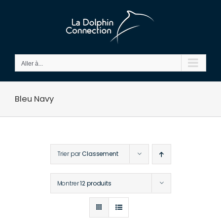
Passer
au
contenu
Aller à...
Bleu Navy
Trier par
Classement
Montrer
12 produits