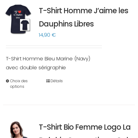
variations.
T-Shirt Homme J’aime les
Les
options
Dauphins Libres
peuvent
14,90
€
être
choisies
sur
T-Shirt Homme Bleu Marine (Navy)
la
avec double sérigraphie
page
Choix des
Détails
du
Ce
options
produit
produit
a
plusieurs
variations.
T-Shirt Bio Femme Logo La
Les
options