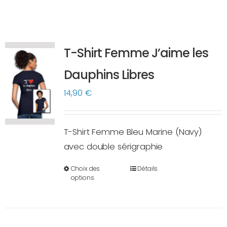
T-Shirt Femme J’aime les
Dauphins Libres
14,90
€
T-Shirt Femme Bleu Marine (Navy)
avec double sérigraphie
Choix des
Détails
Ce
options
produit
a
plusieurs