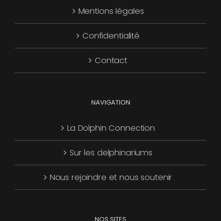
Mentions légales
être
choisies
Confidentialité
sur
la
Contact
page
du
produit
NAVIGATION
La Dolphin Connection
Sur les delphinariums
Nous rejoindre et nous soutenir
NOS SITES