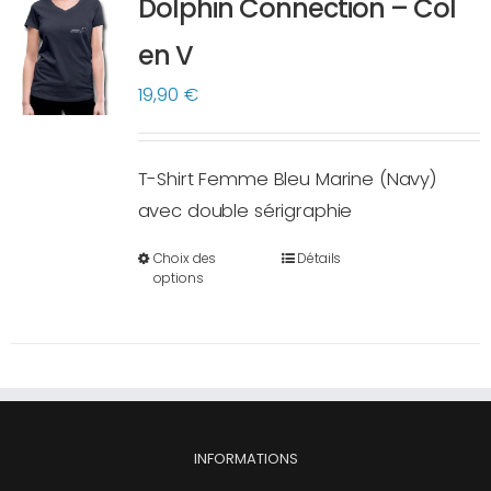
Dolphin Connection – Col
peuvent
en V
être
choisies
19,90
€
sur
la
T-Shirt Femme Bleu Marine (Navy)
page
avec double sérigraphie
du
produit
Choix des
Détails
Ce
options
produit
a
plusieurs
variations.
Les
options
INFORMATIONS
peuvent