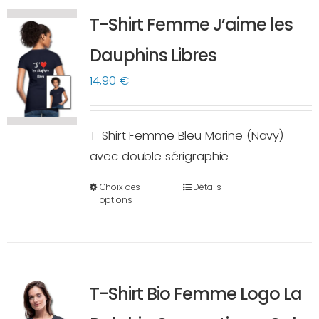
variations.
T-Shirt Femme J’aime les
Les
options
Dauphins Libres
peuvent
14,90
€
être
choisies
sur
T-Shirt Femme Bleu Marine (Navy)
la
avec double sérigraphie
page
Choix des
Détails
du
Ce
options
produit
produit
a
plusieurs
variations.
T-Shirt Bio Femme Logo La
Les
options