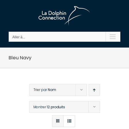
Passer
au
contenu
Aller à...
Bleu Navy
Trier par
Nom
Montrer
12 produits