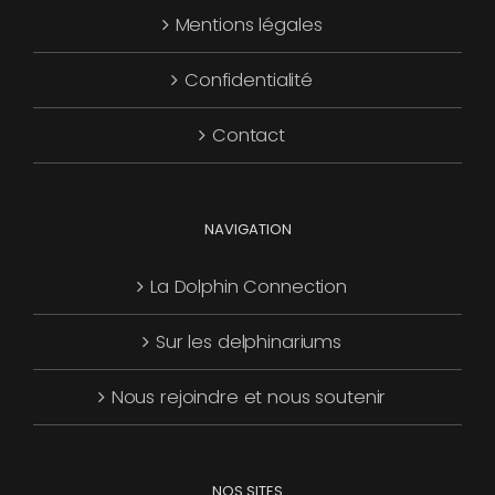
Mentions légales
être
choisies
Confidentialité
sur
la
Contact
page
du
produit
NAVIGATION
La Dolphin Connection
Sur les delphinariums
Nous rejoindre et nous soutenir
NOS SITES