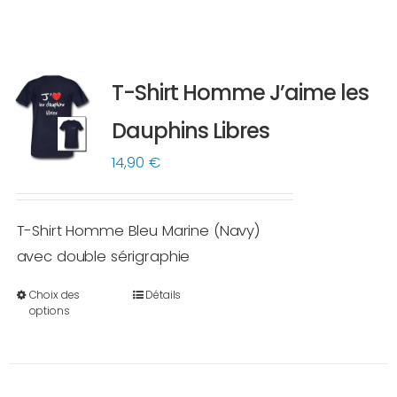
T-Shirt Homme J’aime les
Dauphins Libres
14,90
€
T-Shirt Homme Bleu Marine (Navy)
avec double sérigraphie
Choix des
Détails
Ce
options
produit
a
plusieurs