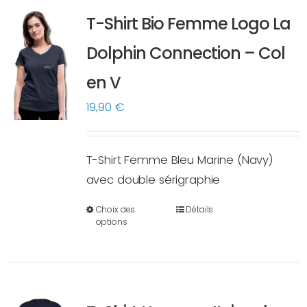
variations.
T-Shirt Bio Femme Logo La
Les
options
Dolphin Connection – Col
peuvent
en V
être
choisies
19,90
€
sur
la
T-Shirt Femme Bleu Marine (Navy)
page
avec double sérigraphie
du
produit
Choix des
Détails
Ce
options
produit
a
plusieurs
variations.