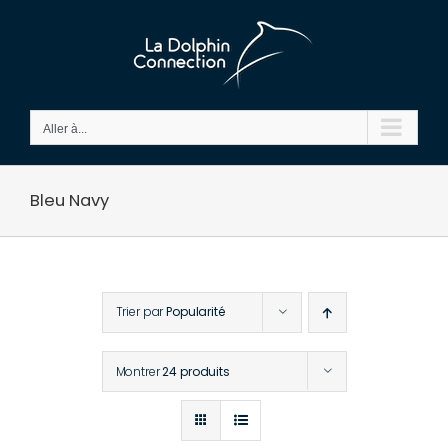
Passer
au
contenu
Aller à...
Bleu Navy
Trier par
Popularité
Montrer
24 produits