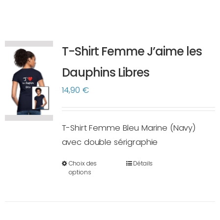
T-Shirt Femme J’aime les
Dauphins Libres
14,90
€
T-Shirt Femme Bleu Marine (Navy)
avec double sérigraphie
Choix des
Détails
Ce
options
produit
a
plusieurs