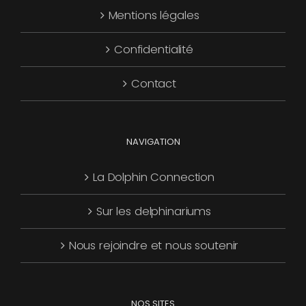
Mentions légales
être
choisies
Confidentialité
sur
la
Contact
page
du
produit
NAVIGATION
La Dolphin Connection
Sur les delphinariums
Nous rejoindre et nous soutenir
NOS SITES