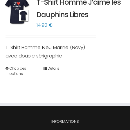
T-Shirt Homme J’aime les
Les
options
Dauphins Libres
peuvent
14,90
€
être
choisies
sur
T-Shirt Homme Bleu Marine (Navy)
la
avec double sérigraphie
page
Choix des
Détails
du
Ce
options
produit
produit
a
plusieurs
variations.
Les
options
INFORMATIONS
peuvent