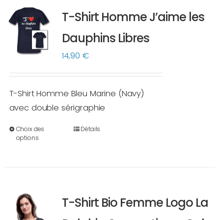
variations.
T-Shirt Homme J’aime les
Les
options
Dauphins Libres
peuvent
14,90
€
être
choisies
sur
T-Shirt Homme Bleu Marine (Navy)
la
avec double sérigraphie
page
Choix des
Détails
du
Ce
options
produit
produit
a
plusieurs
variations.
T-Shirt Bio Femme Logo La
Les
options