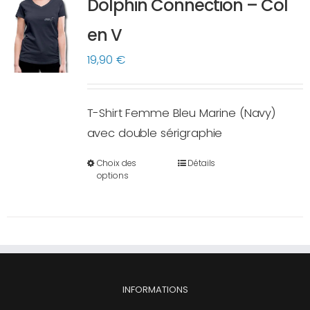
Dolphin Connection – Col
peuvent
en V
être
choisies
19,90
€
sur
la
T-Shirt Femme Bleu Marine (Navy)
page
avec double sérigraphie
du
produit
Choix des
Détails
Ce
options
produit
a
plusieurs
variations.
Les
options
INFORMATIONS
peuvent