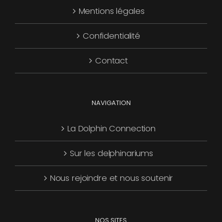
Mentions légales
être
choisies
Confidentialité
sur
la
Contact
page
du
produit
NAVIGATION
La Dolphin Connection
Sur les delphinariums
Nous rejoindre et nous soutenir
NOS SITES