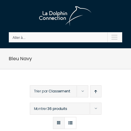
Passer
au
contenu
Aller à...
Bleu Navy
Trier par
Classement
Montrer
36 produits