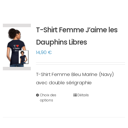
T-Shirt Femme J’aime les
Dauphins Libres
14,90
€
T-Shirt Femme Bleu Marine (Navy)
avec double sérigraphie
Choix des
Détails
Ce
options
produit
a
plusieurs