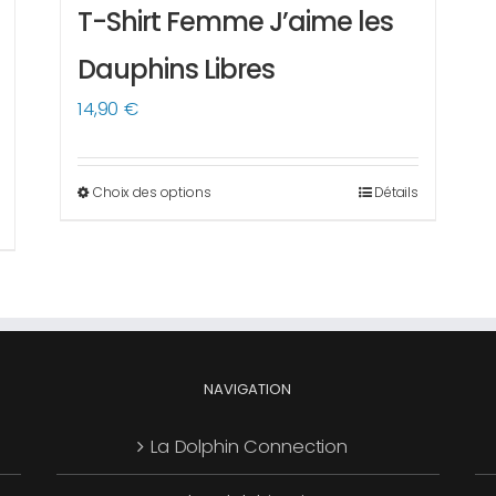
T-Shirt Femme J’aime les
Dauphins Libres
14,90
€
Choix des options
Détails
Ce
produit
a
plusieurs
variations.
Les
options
NAVIGATION
peuvent
La Dolphin Connection
être
choisies