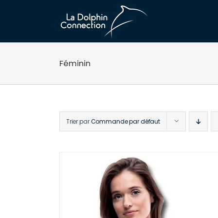
Passer
au
contenu
Féminin
Trier par
Commande par défaut